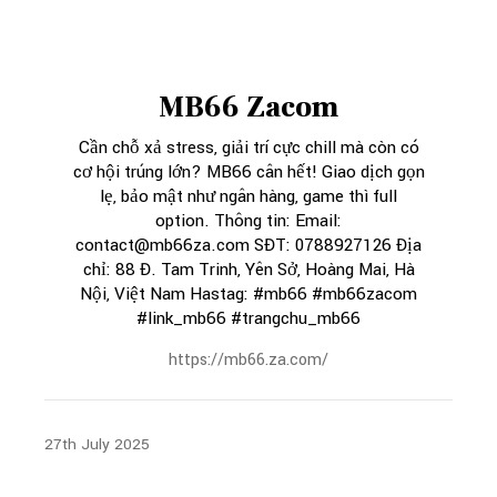
MB66 Zacom
Cần chỗ xả stress, giải trí cực chill mà còn có
cơ hội trúng lớn? MB66 cân hết! Giao dịch gọn
lẹ, bảo mật như ngân hàng, game thì full
option. Thông tin: Email:
contact@mb66za.com SĐT: 0788927126 Địa
chỉ: 88 Đ. Tam Trinh, Yên Sở, Hoàng Mai, Hà
Nội, Việt Nam Hastag: #mb66 #mb66zacom
#link_mb66 #trangchu_mb66
https://mb66.za.com/
27th July 2025